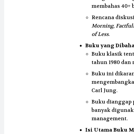
membahas 40+ b
Rencana diskus
Morning
,
Factful
of Less
.
Buku yang Dibah
Buku klasik ten
tahun 1980 dan r
Buku ini dikara
mengembangkan 
Carl Jung.
Buku dianggap 
banyak digunak
management.
Isi Utama Buku 