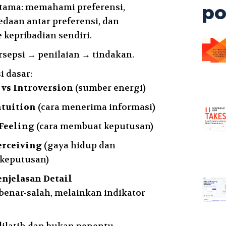
utama: memahami preferensi,
po
daan antar preferensi, dan
 kepribadian sendiri.
rsepsi → penilaian → tindakan.
i dasar:
 vs Introversion
(sumber energi)
ntuition
(cara menerima informasi)
Feeling
(cara membuat keputusan)
erceiving
(gaya hidup dan
keputusan)
njelasan Detail
benar-salah, melainkan indikator