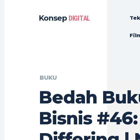
Konsep
DIGITAL
Tek
Fil
BUKU
Bedah Buk
Bisnis #46:
Differing |