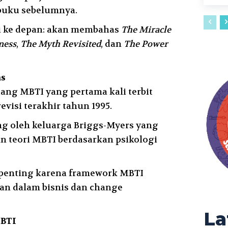
uku sebelumnya.
i ke depan: akan membahas
The Miracle
ness
,
The Myth Revisited
, dan
The Power
as
tang MBTI yang pertama kali terbit
evisi terakhir tahun 1995.
ng oleh keluarga Briggs-Myers yang
teori MBTI berdasarkan psikologi
penting karena framework MBTI
an dalam bisnis dan change
La
MBTI