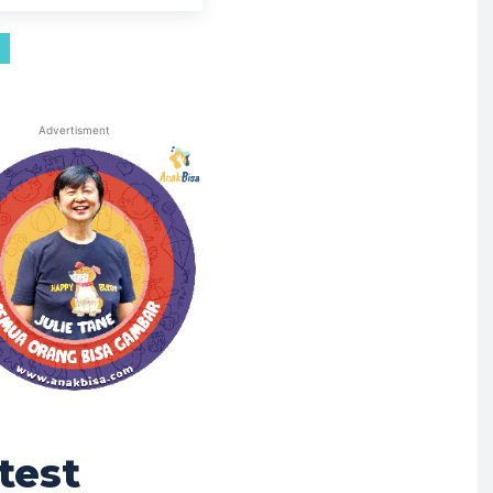
Advertisment
test