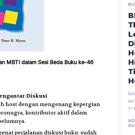
BU
B
T
L
D
H
H
dan MBTI dalam Sesi Beda Buku ke-46
T
H
ht
engantar Diskusi
m/
leh host dengan mengenang kepergian
v=
ronugra, kontributor aktif dalam
belumnya.
AD
AU
nai perjalanan diskusi buku: sudah