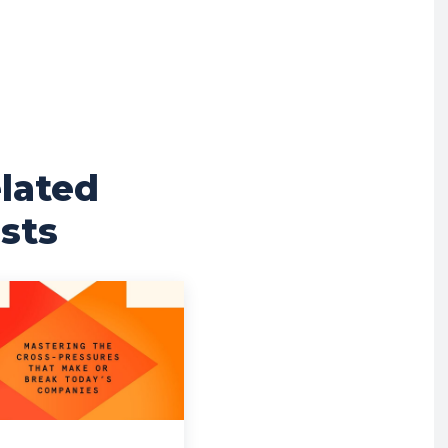
lated
sts