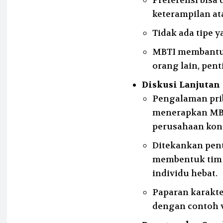
Preferensi bisa
keterampilan at
Tidak ada tipe y
MBTI membantu 
orang lain, pent
Diskusi Lanjutan
Pengalaman pri
menerapkan MBTI
perusahaan kons
Ditekankan pen
membentuk tim 
individu hebat.
Paparan karakter
dengan contoh v