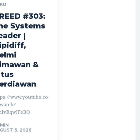
KU
REED #303:
he Systems
eader |
ipidiff,
elmi
imawan &
itus
erdiawan
tps://www.youtube.co
watch?
nIvRqwJFeBQ
MIN
-
GUST 5, 2026