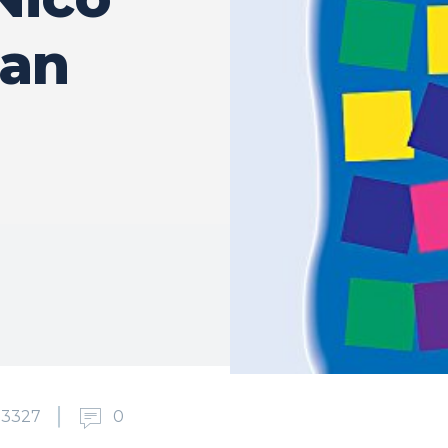
ian
3327
0