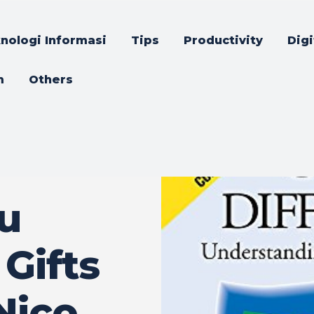
nologi Informasi
Tips
Productivity
Digi
m
Others
u
 Gifts
 Nico