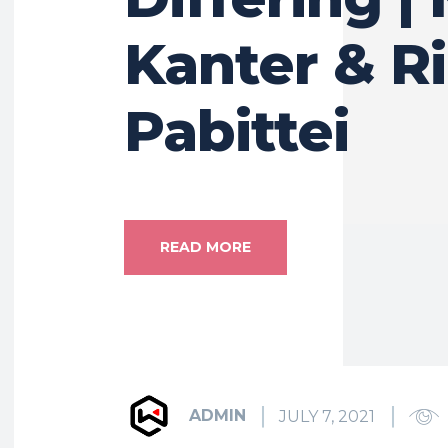
Kanter & R
Pabittei
READ MORE
ADMIN
JULY 7, 2021