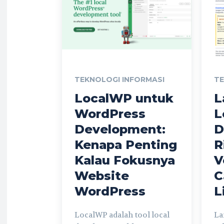
TEKNOLOGI INFORMASI
TE
LocalWP untuk
L
WordPress
L
Development:
D
Kenapa Penting
R
Kalau Fokusnya
V
Website
C
WordPress
L
LocalWP adalah tool local
La