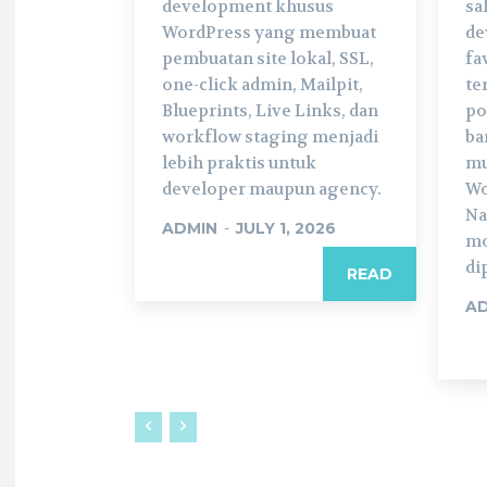
development khusus
sa
WordPress yang membuat
de
pembuatan site lokal, SSL,
fa
one-click admin, Mailpit,
te
Blueprints, Live Links, dan
po
workflow staging menjadi
ba
lebih praktis untuk
mu
developer maupun agency.
Wo
Na
ADMIN
-
JULY 1, 2026
mo
di
READ
A