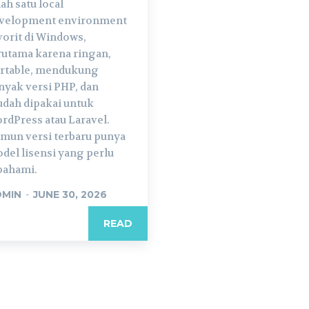
lah satu local
velopment environment
vorit di Windows,
rutama karena ringan,
rtable, mendukung
nyak versi PHP, dan
dah dipakai untuk
rdPress atau Laravel.
mun versi terbaru punya
del lisensi yang perlu
pahami.
DMIN
-
JUNE 30, 2026
READ