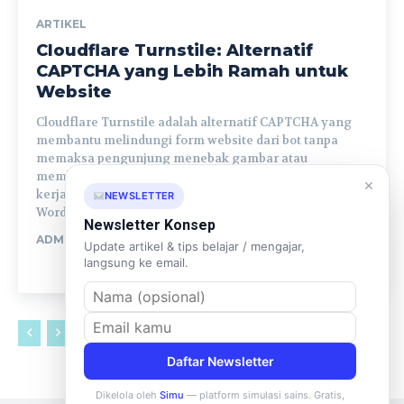
ARTIKEL
Cloudflare Turnstile: Alternatif
CAPTCHA yang Lebih Ramah untuk
Website
Cloudflare Turnstile adalah alternatif CAPTCHA yang
membantu melindungi form website dari bot tanpa
memaksa pengunjung menebak gambar atau
membaca teks sulit. Artikel ini membahas manfaat, cara
×
kerja, mode widget, implementasi, dan catatan untuk
NEWSLETTER
WordPress.
Newsletter Konsep
ADMIN
Update artikel & tips belajar / mengajar,
langsung ke email.
READ
Daftar Newsletter
Dikelola oleh
Simu
— platform simulasi sains. Gratis,